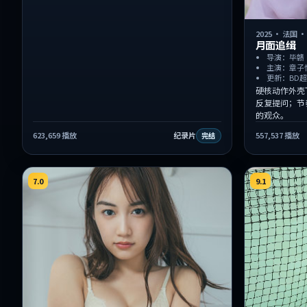
2025
·
法国
月面追缉
导演：毕赣
主演：章子
更新：BD
硬核动作外壳
反复提问；节
的观众。
623,659
播放
纪录片
557,537
播放
完结
7.0
9.1