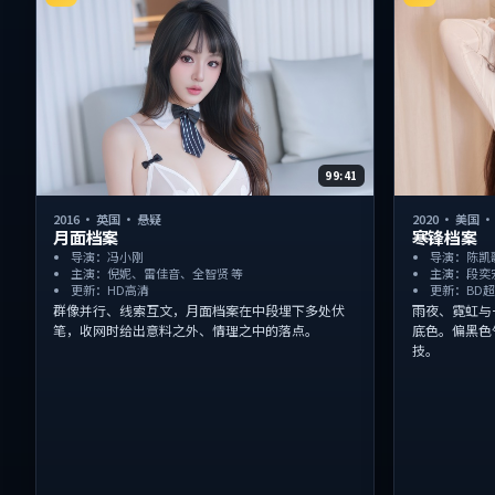
99:41
2016
·
英国
·
悬疑
2020
·
美国
月面档案
寒锋档案
导演：冯小刚
导演：陈凯
主演：倪妮、雷佳音、全智贤 等
主演：段奕
更新：HD高清
更新：BD
群像并行、线索互文，月面档案在中段埋下多处伏
雨夜、霓虹与
笔，收网时给出意料之外、情理之中的落点。
底色。偏黑色
技。