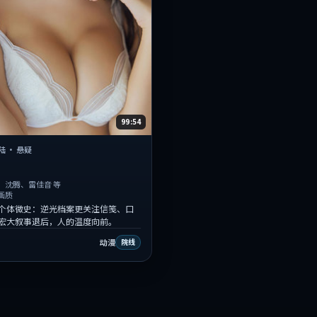
99:54
陆
·
悬疑
、沈腾、雷佳音 等
画质
个体微史：逆光档案更关注信笺、口
宏大叙事退后，人的温度向前。
动漫
院线