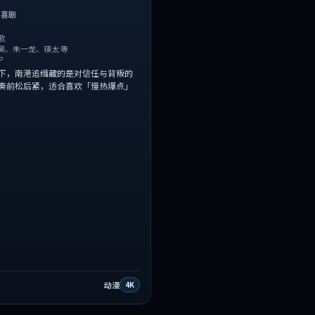
·
喜剧
歌
昊、朱一龙、瑛太 等
P
下，南港追缉藏的是对信任与背叛的
奏前松后紧，适合喜欢「慢热爆点」
动漫
4K