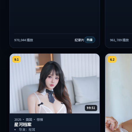
970,044
播放
纪录片
961,789
播放
热播
9.1
6.2
99:51
2025
·
英国
·
惊悚
星河档案
导演：程耳