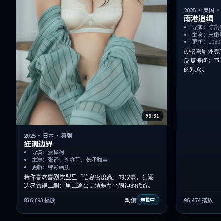
2025
·
美国
南港追缉
导演：陈凯
主演：宋康
更新：1080
硬核喜剧外壳
反复提问；节
的观众。
99:31
2025
·
日本
·
喜剧
狂潮边界
导演：贾樟柯
主演：张译、刘亦菲、长泽雅美
更新：臻彩画质
若你喜欢喜剧类型里「信息密度高」的叙事，狂潮
边界值得二刷：第二遍会更清楚每个眼神的代价。
836,693
播放
动漫
96,474
播放
连载中