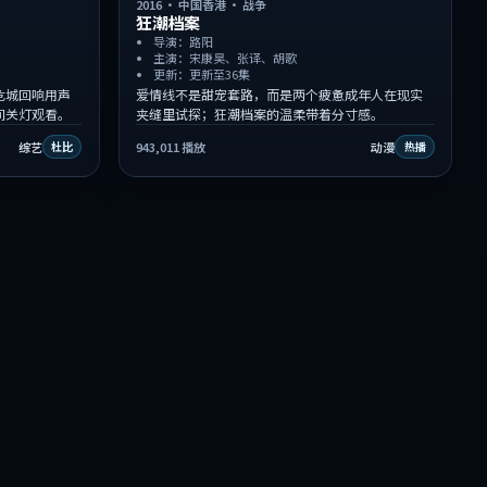
2016
·
中国香港
·
战争
狂潮档案
导演：路阳
主演：宋康昊、张译、胡歌
更新：更新至36集
危城回响用声
爱情线不是甜宠套路，而是两个疲惫成年人在现实
间关灯观看。
夹缝里试探；狂潮档案的温柔带着分寸感。
综艺
943,011
播放
动漫
杜比
热播