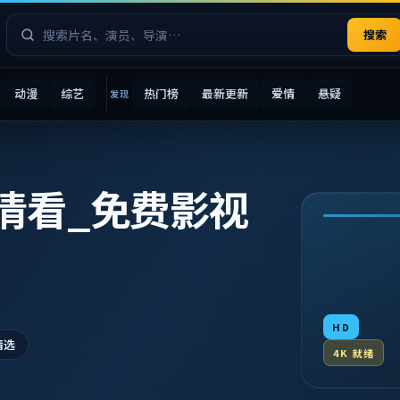
搜索
动漫
综艺
热门榜
最新更新
爱情
悬疑
发现
清看_免费影视
HD
精选
4K 就绪