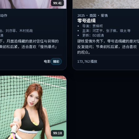
99:41
·
动作
2025
·
英国
·
爱情
零号追缉
导演：贾樟柯
怡、刘亦菲、木村拓哉
主演：河正宇、张子枫、瑛太 等
超清
更新：BD超清
下，月面追缉藏的是对信任与背叛的
硬核爱情外壳下，零号追缉藏的是对
奏前松后紧，适合喜欢「慢热爆点」
反复提问；节奏前松后紧，适合喜欢
的观众。
电影
173,762
播放
臻彩
99:10