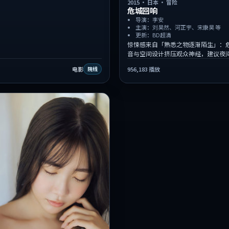
2015
·
日本
·
冒险
危城回响
导演：李安
主演：刘昊然、河正宇、宋康昊 等
更新：BD超清
惊悚感来自「熟悉之物逐渐陌生」：
音与空间设计挤压观众神经，建议夜
电影
956,183
播放
院线