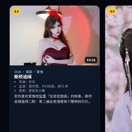
8.6
9.0
99:58
2025
·
英国
·
爱情
断桥追缉
导演：李安
主演：周冬雨、木村拓哉、廖凡 等
更新：更新至23集
若你喜欢爱情类型里「信息密度高」的叙事，断桥
追缉值得二刷：第二遍会更清楚每个眼神的代价。