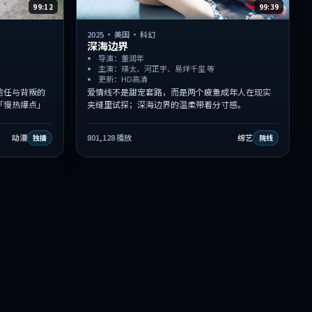
99:12
99:39
2025
·
美国
·
科幻
深海边界
导演：董润年
主演：瑛太、河正宇、易烊千玺 等
更新：HD高清
信任与背叛的
爱情线不是甜宠套路，而是两个疲惫成年人在现实
「慢热爆点」
夹缝里试探；深海边界的温柔带着分寸感。
动漫
801,128
播放
综艺
独播
院线