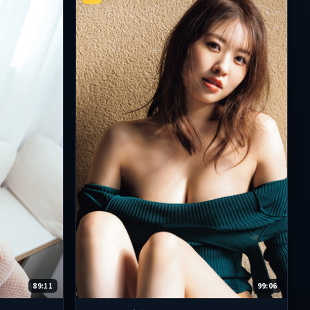
89:11
99:06