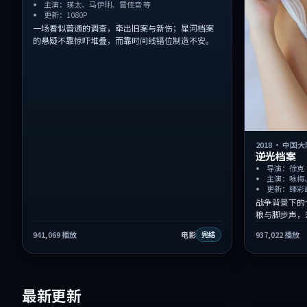
主演：瑛太、马伊琍、雷佳音 等
更新：1080P
一场看似普通的调查，牵出旧案与新伤；星河档案
的悬疑不靠惊吓堆叠，而靠时间线错位制造不安。
2018
·
中国大
逆光档案
导演：徐克
主演：咏梅
更新：臻彩
战争背景下的
粮与脚步声，
941,069
播放
电影
937,022
播放
完结
最新更新