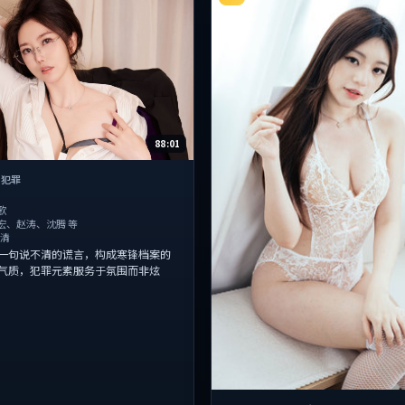
88:01
·
犯罪
歌
宏、赵涛、沈腾 等
超清
一句说不清的谎言，构成寒锋档案的
气质，犯罪元素服务于氛围而非炫